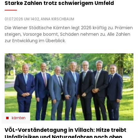
Starke Zahlen trotz schwierigem Umfeld
01.07.2026 UM 14:02,
ANNA KIRSCHBAUM
Die Wiener Städtische Kärnten legt 2026 kräftig zu. Prämien
steigen, Vorsorge boomt, Schäden nehmen zu. Alle Zahlen
zur Entwicklung im Überblick.
kärnten
VÖL-Vorständetagung in Villach: Hitze treibt
Unfallrisiken und Naturgefahren nach oben