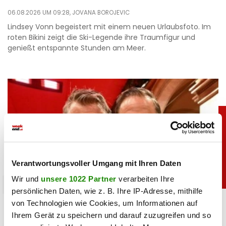
06.08.2026 UM 09:28,
JOVANA BOROJEVIC
Lindsey Vonn begeistert mit einem neuen Urlaubsfoto. Im
roten Bikini zeigt die Ski-Legende ihre Traumfigur und
genießt entspannte Stunden am Meer.
Verantwortungsvoller Umgang mit Ihren Daten
Wir und
unsere 1022 Partner
verarbeiten Ihre
promitalk
persönlichen Daten, wie z. B. Ihre IP-Adresse, mithilfe
Hochmair zu Liebesauftritt am Opernball:
von Technologien wie Cookies, um Informationen auf
„Jetzt ist es raus!”
Ihrem Gerät zu speichern und darauf zuzugreifen und so