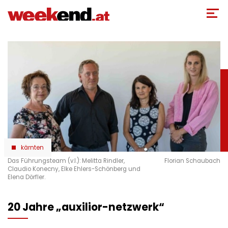
Direkt
zum
Inhalt
kärnten
Das Führungsteam (v.l.): Melitta Rindler,
Florian Schaubach
Claudio Konecny, Elke Ehlers-Schönberg und
Elena Dörfler.
20 Jahre „auxilior-netzwerk“