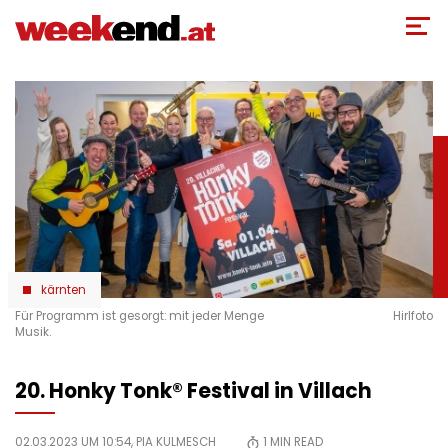
Direkt
zum
Inhalt
kärnten
Für Programm ist gesorgt: mit jeder Menge
Hirlfoto
Musik.
20. Honky Tonk® Festival in Villach
02.03.2023 UM 10:54,
PIA KULMESCH
1
MIN READ