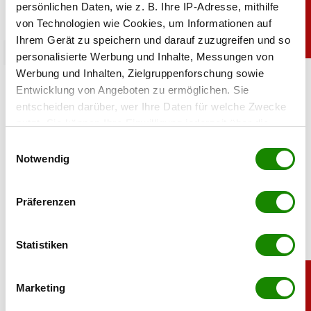
persönlichen Daten, wie z. B. Ihre IP-Adresse, mithilfe
von Technologien wie Cookies, um Informationen auf
Ihrem Gerät zu speichern und darauf zuzugreifen und so
beauty
personalisierte Werbung und Inhalte, Messungen von
Werbung und Inhalten, Zielgruppenforschung sowie
KI als Pflege-Coach: Digitale Hautanalysen
Entwicklung von Angeboten zu ermöglichen. Sie
boomen
entscheiden darüber, wer Ihre Daten für welche Zwecke
nutzt. Sie können Ihre Einwilligung jederzeit über die
06.08.2026 UM 13:41,
ANDREA SCHRÖDER
Cookie-Erklärung oder durch Klicken auf das Privacy
Einwilligungsauswahl
Ein Foto hochladen, wenige Fragen beantworten – und
Trigger Symbol ändern oder widerrufen
Notwendig
schon schlägt künstliche Intelligenz die passende
Pflegeroutine vor. Was können die neuen Tools?
Wenn Sie es erlauben, würden wir auch gerne:
Präferenzen
Informationen über Ihre geografische Lage
erfassen, welche bis auf einige Meter genau sein
können
Statistiken
Ihr Gerät durch aktives Scannen nach
bestimmten Merkmalen (Fingerprinting) identifizieren
Marketing
Erfahren Sie mehr darüber, wie Ihre persönlichen Daten