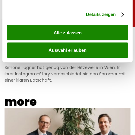
verarbeitet werden, und legen Sie Ihre Präferenzen im
Abschnitt Einzelheiten
fest.
Details zeigen
promitalk
Alle zulassen
Simone mit Ansage auf Instagram: „Komm nie
wieder”
Auswahl erlauben
05.08.2026 UM 14:47,
JOVANA BOROJEVIC
Simone Lugner hat genug von der Hitzewelle in Wien. In
ihrer Instagram-Story verabschiedet sie den Sommer mit
einer klaren Botschaft.
more