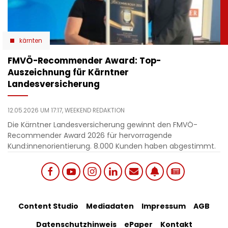
kärnten
​FMVÖ-Recommender Award: Top-
Auszeichnung für Kärntner
Landesversicherung
12.05.2026 UM 17:17,
WEEKEND REDAKTION
Die Kärntner Landesversicherung gewinnt den FMVÖ-
Recommender Award 2026 für hervorragende
Kund:innenorientierung. 8.000 Kunden haben abgestimmt.
Social
Footer
Content Studio
Mediadaten
Impressum
AGB
links
Datenschutzhinweis
ePaper
Kontakt