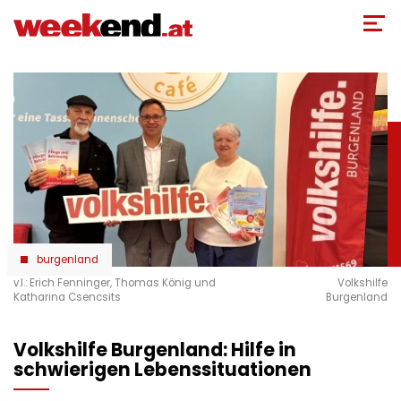
Direkt
zum
Inhalt
burgenland
v.l.: Erich Fenninger, Thomas König und
Volkshilfe
Katharina Csencsits
Burgenland
Volkshilfe Burgenland: Hilfe in
schwierigen Lebenssituationen