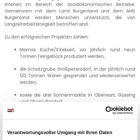
intensiv im Bereich der Sozialökonomischen Betriebe.
Gemeinsam mit dem Land Burgenland und dem AMS
Burgenland werden Menschen unterstützt, die von
Langzeitarbeitslosigkeit betroffen sind.
Zu den erfolgreichen Projekten zählen:
Mamas Küche/S'Kekserl, wo jährlich rund neun
Tonnen Feingebäck produziert werden,
die Schatzgrube Großpetersdorf, in der jährlich rund
120 Tonnen Waren gespendet und wiederverwertet
werden,
sowie die drei Sonnenmärkte in Oberwart, Güssing
und Oberpullendorf.
Die Sonnenmärkte verzeichnen mittlerweile mehr als
60.000 Einkäufe pro Jahr und bieten Menschen mit
geringem Einkommen hochwertige Lebensmittel und
Verantwortungsvoller Umgang mit Ihren Daten
Waren des täglichen Bedarfs zu stark vergünstigten