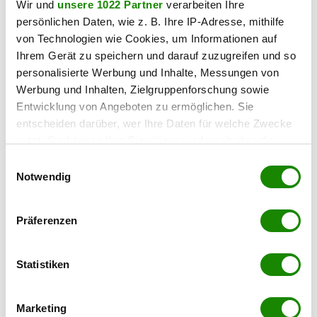
Wir und
unsere 1022 Partner
verarbeiten Ihre
Preisen.
persönlichen Daten, wie z. B. Ihre IP-Adresse, mithilfe
von Technologien wie Cookies, um Informationen auf
Zukunftsfit
Ihrem Gerät zu speichern und darauf zuzugreifen und so
personalisierte Werbung und Inhalte, Messungen von
Die Volkshilfe Burgenland wird ihren erfolgreichen Weg
Werbung und Inhalten, Zielgruppenforschung sowie
konsequent fortsetzen und ihre Angebote laufend
Entwicklung von Angeboten zu ermöglichen. Sie
weiterentwickeln. Im Fokus stehen dabei insbesondere die
entscheiden darüber, wer Ihre Daten für welche Zwecke
Pflege und Betreuung, soziale Unterstützungsleistungen, die
nutzt. Sie können Ihre Einwilligung jederzeit über die
Sozialarbeit, der Spendenbereich sowie die Begleitung und
Cookie-Erklärung oder durch Klicken auf das Privacy
Einwilligungsauswahl
Integration von langzeitarbeitslosen Menschen.
Trigger Symbol ändern oder widerrufen
Notwendig
Haben Sie einen Fehler gefunden?
Schicken Sie uns Ihr
Wenn Sie es erlauben, würden wir auch gerne:
Feedback zu diesem Artikel.
Präferenzen
Informationen über Ihre geografische Lage
erfassen, welche bis auf einige Meter genau sein
können
teilen
Statistiken
Ihr Gerät durch aktives Scannen nach
bestimmten Merkmalen (Fingerprinting) identifizieren
Marketing
Erfahren Sie mehr darüber, wie Ihre persönlichen Daten