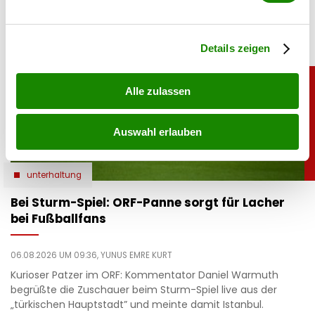
verarbeitet werden, und legen Sie Ihre Präferenzen im
Abschnitt Einzelheiten
fest.
Details zeigen
Alle zulassen
Auswahl erlauben
unterhaltung
Bei Sturm-Spiel: ORF-Panne sorgt für Lacher
bei Fußballfans
06.08.2026 UM 09:36,
YUNUS EMRE KURT
Kurioser Patzer im ORF: Kommentator Daniel Warmuth
begrüßte die Zuschauer beim Sturm-Spiel live aus der
„türkischen Hauptstadt” und meinte damit Istanbul.