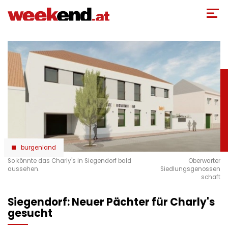
Direkt
zum
Inhalt
burgenland
So könnte das Charly's in Siegendorf bald
Oberwarter
aussehen.
Siedlungsgenossen
schaft
Siegendorf: Neuer Pächter für Charly's
gesucht