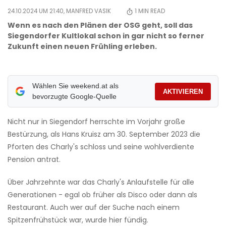
24.10.2024 UM 21:40,
MANFRED VASIK
1
MIN READ
Wenn es nach den Plänen der OSG geht, soll das
Siegendorfer Kultlokal schon in gar nicht so ferner
Zukunft einen neuen Frühling erleben.
Wählen Sie weekend.at als
AKTIVIEREN
bevorzugte Google-Quelle
Nicht nur in Siegendorf herrschte im Vorjahr große
Bestürzung, als Hans Kruisz am 30. September 2023 die
Pforten des Charly's schloss und seine wohlverdiente
Pension antrat.
Über Jahrzehnte war das Charly's Anlaufstelle für alle
Generationen - egal ob früher als Disco oder dann als
Restaurant. Auch wer auf der Suche nach einem
Spitzenfrühstück war, wurde hier fündig.