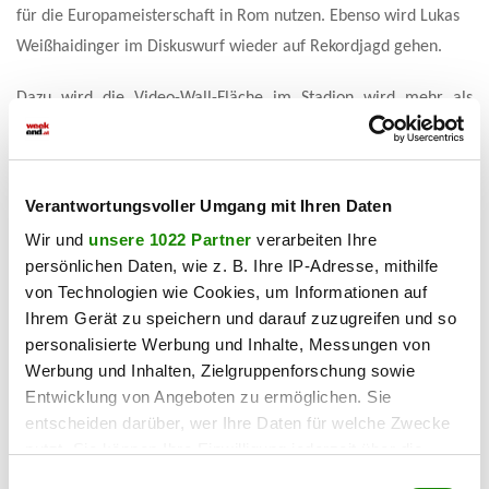
für die Europameisterschaft in Rom nutzen. Ebenso wird Lukas
Weißhaidinger im Diskuswurf wieder auf Rekordjagd gehen.
Dazu wird die Video-Wall-Fläche im Stadion wird mehr als
verdreifacht. Es wird Zeitlupeneinspielungen,
Backgroundinformationen und Showelemente geben. Erstmals
werden die Tickets auch über die Plattform Ö-Ticket verkauft.
Verantwortungsvoller Umgang mit Ihren Daten
http://la-akademie.at
Infos und Karten:
Wir und
unsere 1022 Partner
verarbeiten Ihre
persönlichen Daten, wie z. B. Ihre IP-Adresse, mithilfe
Haben Sie einen Fehler gefunden?
Schicken Sie uns Ihr
von Technologien wie Cookies, um Informationen auf
Feedback zu diesem Artikel.
Ihrem Gerät zu speichern und darauf zuzugreifen und so
personalisierte Werbung und Inhalte, Messungen von
Werbung und Inhalten, Zielgruppenforschung sowie
teilen
Entwicklung von Angeboten zu ermöglichen. Sie
entscheiden darüber, wer Ihre Daten für welche Zwecke
nutzt. Sie können Ihre Einwilligung jederzeit über die
Cookie-Erklärung oder durch Klicken auf das Privacy
Einwilligungsauswahl