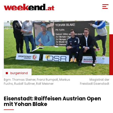
Direkt
zum
Inhalt
burgenland
Bgm. Thomas Steiner, Franz Rumpolt, Markus
Magistrat der
Fuchs, Rudolf Suttner, Rolf Meixner
Freistadt Eisenstadt
Eisenstadt: Raiffeisen Austrian Open
mit Yohan Blake