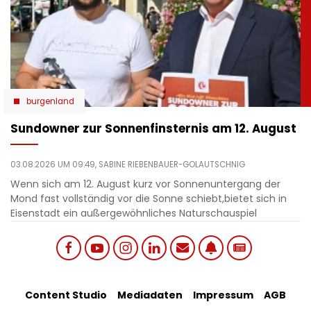
burgenland
Sundowner zur Sonnenfinsternis am 12. August
03.08.2026 UM 09:49,
SABINE RIEBENBAUER-GOLAUTSCHNIG
Wenn sich am 12. August kurz vor Sonnenuntergang der
Mond fast vollständig vor die Sonne schiebt,bietet sich in
Eisenstadt ein außergewöhnliches Naturschauspiel
Social
Footer
Content Studio
Mediadaten
Impressum
AGB
links