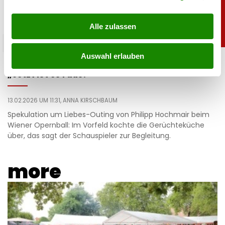
Alle zulassen
promitalk
Auswahl erlauben
Hochmair zu Liebesauftritt am Opernball:
„Jetzt ist es raus!”
13.02.2026 UM 11:31,
ANNA KIRSCHBAUM
Spekulation um Liebes-Outing von Philipp Hochmair beim
Wiener Opernball: Im Vorfeld kochte die Gerüchteküche
über, das sagt der Schauspieler zur Begleitung.
more