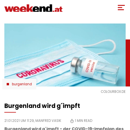
Direkt
zum
Inhalt
burgenland
COLOURBOX.DE
Burgenland wird g´impft
21.01.2021 UM 11:29,
MANFRED VASIK
1
MIN READ
Burgenland wird g´impft - der COVID-19-Impfplan des