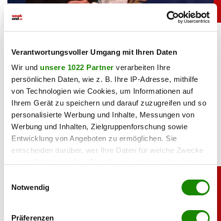
chronik
Trauer um Werner Brombach: Das war die Frau
an seiner Seite
Verantwortungsvoller Umgang mit Ihren Daten
Wir und
unsere 1022 Partner
verarbeiten Ihre
10.08.2026 UM 09:09,
JOVANA BOROJEVIC
persönlichen Daten, wie z. B. Ihre IP-Adresse, mithilfe
Werner Brombach ist mit 86 Jahren gestorben. Mehr als
von Technologien wie Cookies, um Informationen auf
vier Jahrzehnte stand Ehefrau Christine an seiner Seite –
Ihrem Gerät zu speichern und darauf zuzugreifen und so
bis zu ihrem Tod im Jahr 2022.
personalisierte Werbung und Inhalte, Messungen von
Werbung und Inhalten, Zielgruppenforschung sowie
Entwicklung von Angeboten zu ermöglichen. Sie
entscheiden darüber, wer Ihre Daten für welche Zwecke
nutzt. Sie können Ihre Einwilligung jederzeit über die
Cookie-Erklärung oder durch Klicken auf das Privacy
Einwilligungsauswahl
Trigger Symbol ändern oder widerrufen
Notwendig
Wenn Sie es erlauben, würden wir auch gerne:
Präferenzen