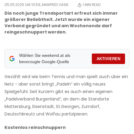
05.05.2025 UM 10:59,
MANFRED VASIK
1
MIN READ
Die noch junge Trendsportart erfreut sich immer
größerer Beliebtheit. Jetzt wurde ein eigener
Verband gegründet und am Wochenende darf
reingeschnuppert werden.
Wählen Sie weekend.at als
AKTIVIEREN
bevorzugte Google-Quelle
Gezählt wird wie beim Tennis und man spielt auch über ein
Netz - aber sonst bringt „Padeln” ein völlig neues
Spielgefühl. Seit kurzem gibt es auch einen eigenen
„Padelverband Burgenland”, an dem die Standorte
Mattersburg, Eisenstadt, St.Georgen, Zurndorf,
Deutschkreutz und Wolfau partizipieren.
Kostenlos reinschnuppern