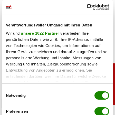
Feedback zu diesem Artikel.
teilen
Verantwortungsvoller Umgang mit Ihren Daten
Wir und
unsere 1022 Partner
verarbeiten Ihre
persönlichen Daten, wie z. B. Ihre IP-Adresse, mithilfe
von Technologien wie Cookies, um Informationen auf
Ihrem Gerät zu speichern und darauf zuzugreifen und so
personalisierte Werbung und Inhalte, Messungen von
Werbung und Inhalten, Zielgruppenforschung sowie
Entwicklung von Angeboten zu ermöglichen. Sie
entscheiden darüber, wer Ihre Daten für welche Zwecke
nutzt. Sie können Ihre Einwilligung jederzeit über die
Cookie-Erklärung oder durch Klicken auf das Privacy
Einwilligungsauswahl
Trigger Symbol ändern oder widerrufen
Notwendig
promitalk
Wenn Sie es erlauben, würden wir auch gerne:
Präferenzen
Lili Paul-Roncalli ganz privat: So sieht man sie
Informationen über Ihre geografische Lage