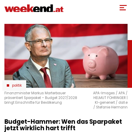
Direkt
zum
Inhalt
politik
Finanzminister Markus Marterbauer
APA-Images / APA /
präsentiert Sparpaket – Budget 2027/2028
HELMUT FOHRINGER |
bringt Einschnitte für Bevölkerung
KI-generiert / dall.e
/ Stefanie Hermann
Budget-Hammer: Wen das Sparpaket
jetzt wirklich hart trifft