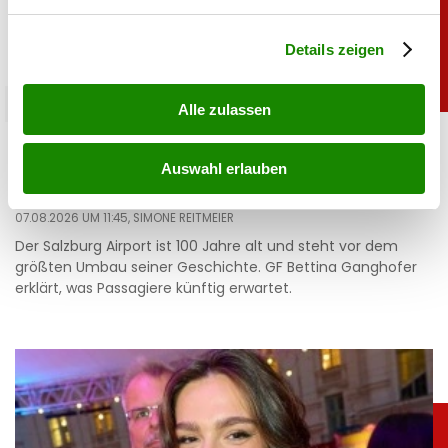
verarbeitet werden, und legen Sie Ihre Präferenzen im
Abschnitt Einzelheiten
fest.
Details zeigen
salzburg
Alle zulassen
Mega-Umbau: Neue Skyline für den Salzburg
Airport
Auswahl erlauben
07.08.2026 UM 11:45,
SIMONE REITMEIER
Der Salzburg Airport ist 100 Jahre alt und steht vor dem
größten Umbau seiner Geschichte. GF Bettina Ganghofer
erklärt, was Passagiere künftig erwartet.