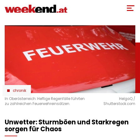
Direkt
zum
Inhalt
chronik
In Oberösterreich: Heftige Regenfälle führten
HelgaQ /
zu zahlreichen Feuerwehreinsätzen.
Shutterstock.com
Unwetter: Sturmböen und Starkregen
sorgen für Chaos