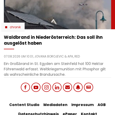
chronik
Waldbrand in Niederösterreich: Das soll ihn
ausgelöst haben
07.08.2026 UM 10:01,
JOVANA BOROJEVIC
& APA, RED
Ein Großbrand in St. Egyden am Steinfeld hat 100 Hektar
Föhrenwald erfasst. Weltkriegsmunition mit Phosphor gilt
als wahrscheinliche Brandursache.
Social
Footer
Content Studio
Mediadaten
Impressum
AGB
links
Datenschutzhinweis
ePaper
Kontakt